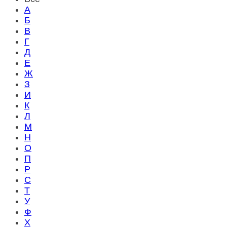
А
Б
В
Г
Д
Е
Ж
З
И
К
Л
М
Н
О
П
Р
С
Т
У
Ф
Х