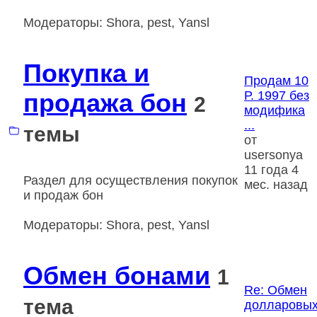
Модераторы:
Shora
,
pest
,
Yansl
Покупка и
Продам 10
продажа бон
Р. 1997 без
2
модифика
...
темы
от
usersonya
11 года 4
Раздел для осуществления покупок
мес. назад
и продаж бон
Модераторы:
Shora
,
pest
,
Yansl
Обмен бонами
1
Re: Обмен
тема
долларовы