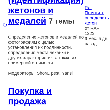
жетонов и
Re:
Помогите
медалей
определить
7 темы
жетон
от
RAF
1223
Определение жетонов и медалей по
9 мес. 5 дн.
фотографиям с целью
назад
установления их подлинности,
определения места чеканки и
других характеристик, а также их
примерной стоимости
Модераторы:
Shora
,
pest
,
Yansl
Покупка и
продажа