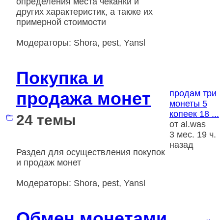
определения места чеканки и
других характеристик, а также их
примерной стоимости
Модераторы:
Shora
,
pest
,
Yansl
Покупка и
продажа монет
продам три
монеты 5
копеек 18 ...
24 темы
от
al.was
3 мес. 19 ч.
назад
Раздел для осуществления покупок
и продаж монет
Модераторы:
Shora
,
pest
,
Yansl
Обмен монетами