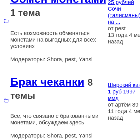
25 рублей
Сочи
1 тема
(талисманы
на ...
от
pest
Есть возможность обменяться
13 года 4 ме
монетами на выгодных для всех
назад
условиях
Модераторы:
Shora
,
pest
,
Yansl
Брак чеканки
8
Широкий ка
1 руб 1997
темы
ммд
от
артём 89
11 года 4 ме
Всё, что связано с бракованными
назад
монетами, обсуждаем здесь
Модераторы:
Shora
,
pest
,
Yansl